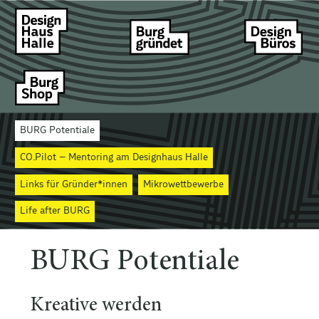
BURG Potentiale
CO.Pilot – Mentoring am Designhaus Halle
Links für Gründer*innen
Mikrowettbewerbe
Life after BURG
BURG Potentiale
Kreative werden