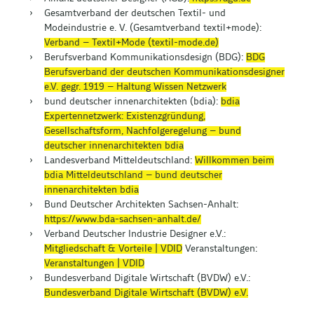
Gesamtverband der deutschen Textil- und
Modeindustrie e. V. (Gesamtverband textil+mode):
Verband – Textil+Mode (textil-mode.de)
Berufsverband Kommunikationsdesign (BDG):
BDG
Berufsverband der deutschen Kommunikationsdesigner
e.V. gegr. 1919 – Haltung Wissen Netzwerk
bund deutscher innenarchitekten (bdia):
bdia
Expertennetzwerk: Existenzgründung,
Gesellschaftsform, Nachfolgeregelung – bund
deutscher innenarchitekten bdia
Landesverband Mitteldeutschland:
Willkommen beim
bdia Mitteldeutschland – bund deutscher
innenarchitekten bdia
Bund Deutscher Architekten Sachsen-Anhalt:
https://www.bda-sachsen-anhalt.de/
Verband Deutscher Industrie Designer e.V.:
Mitgliedschaft & Vorteile | VDID
Veranstaltungen:
Veranstaltungen | VDID
Bundesverband Digitale Wirtschaft (BVDW) e.V.:
Bundesverband Digitale Wirtschaft (BVDW) e.V.