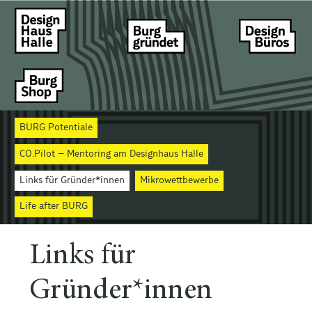
BURG Potentiale
CO.Pilot – Mentoring am Designhaus Halle
Links für Gründer*innen
Mikrowettbewerbe
Life after BURG
Links für
Gründer*innen