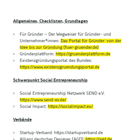
Allgemeines, Checklisten, Grundlagen
Für Gründer – Der Wegweiser für Gründer- und
Unternehmer*innen:
Das Portal für Gründer: von der
Idee bis zur Gründung (fuer-gruender.de)
Gründerplattform:
https://gruenderplattform.de
Existenzgründungsportal des Bundes:
https://www.existenzgruendungsportal.de
Schwerpunkt Social Entrepreneurship
Social Entrepreneurship Netzwerk SEND e.V.
https://www.send-ev.de/
Social Impact:
https://socialimpact.eu/
Verbände
Startup-Verband: https://startupverband.de
Allianz deutscher Designer (AGD):
https://agd.de