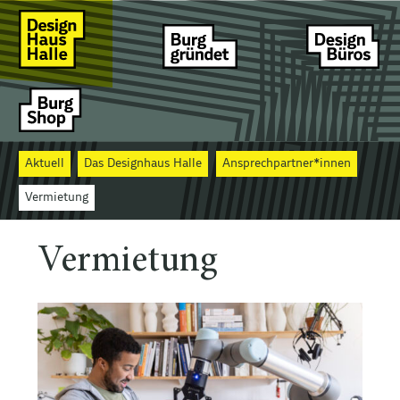
Aktuell
Das Designhaus Halle
Ansprechpartner*innen
Vermietung
Vermietung