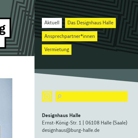
Aktuell
Das Designhaus Halle
Ansprechpartner*innen
Vermietung
Designhaus Halle
Ernst-König-Str. 1 | 06108 Halle (Saale)
designhaus@burg-halle.de