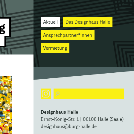
Aktuell
Das Designhaus Halle
Ansprechpartner*innen
Vermietung
Designhaus Halle
Ernst-König-Str. 1 | 06108 Halle (Saale)
designhaus@burg-halle.de