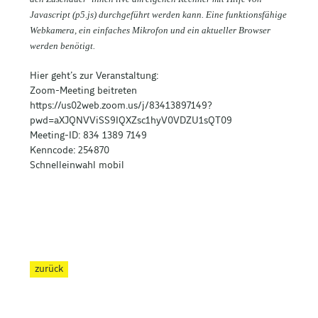
Javascript (p5.js) durchgeführt werden kann. Eine funktionsfähige
Webkamera, ein einfaches Mikrofon und ein aktueller Browser
werden benötigt.
Hier geht’s zur Veranstaltung:
Zoom-Meeting beitreten
https://us02web.zoom.us/j/83413897149?
pwd=aXJQNVViSS9IQXZsc1hyV0VDZU1sQT09
Meeting-ID: 834 1389 7149
Kenncode: 254870
Schnelleinwahl mobil
zurück