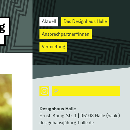
Aktuell
Das Designhaus Halle
Ansprechpartner*innen
Vermietung
Designhaus Halle
Ernst-König-Str. 1 | 06108 Halle (Saale)
designhaus@burg-halle.de